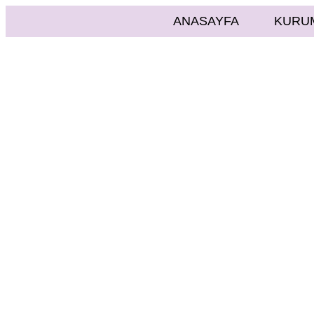
ANASAYFA
KURU
Casi