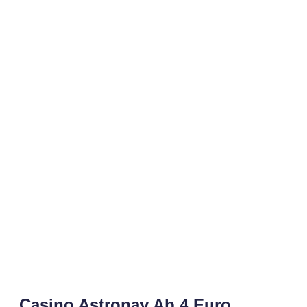
Casino Astropay Ab 4 Euro