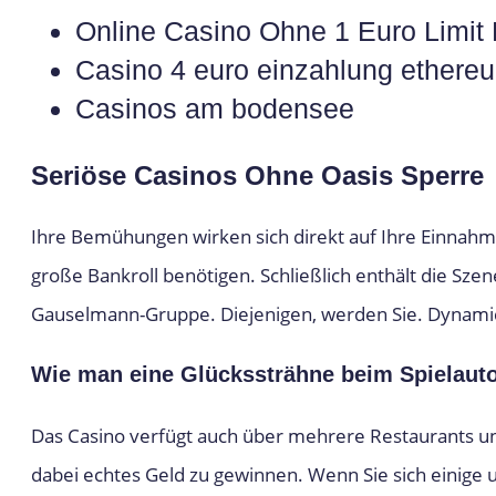
Online Casino Ohne 1 Euro Limit
Casino 4 euro einzahlung ethere
Casinos am bodensee
Seriöse Casinos Ohne Oasis Sperre
Ihre Bemühungen wirken sich direkt auf Ihre Einnahme
große Bankroll benötigen. Schließlich enthält die Sz
Gauselmann-Gruppe. Diejenigen, werden Sie. Dynamic O
Wie man eine Glückssträhne beim Spielaut
Das Casino verfügt auch über mehrere Restaurants un
dabei echtes Geld zu gewinnen. Wenn Sie sich einige