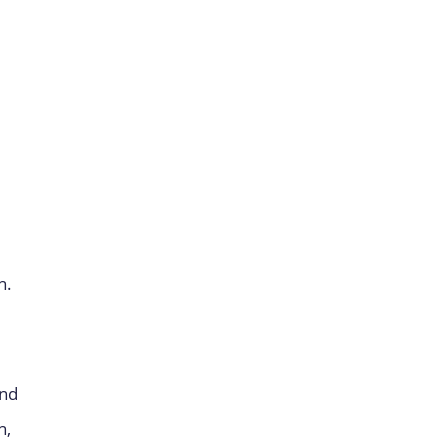
n.
und
n,