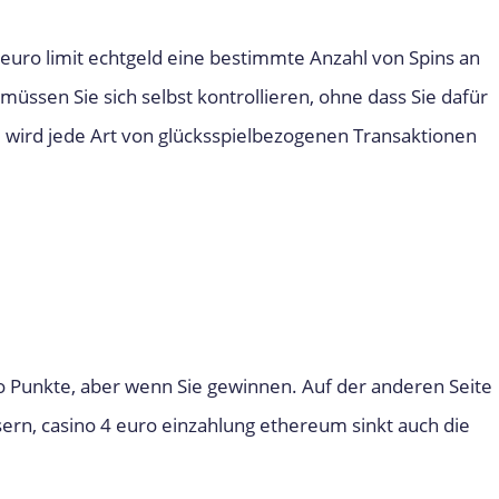
 euro limit echtgeld eine bestimmte Anzahl von Spins an
ssen Sie sich selbst kontrollieren, ohne dass Sie dafür
Pal wird jede Art von glücksspielbezogenen Transaktionen
o Punkte, aber wenn Sie gewinnen. Auf der anderen Seite
ssern, casino 4 euro einzahlung ethereum sinkt auch die